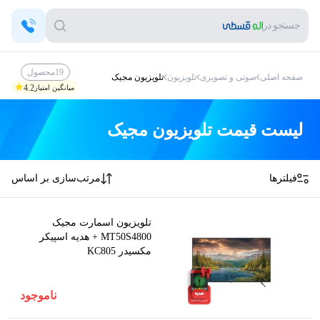
جستجو در
19
محصول
صفحه اصلی
صوتی و تصویری
تلویزیون
تلویزیون مجیک
4.2
میانگین امتیاز
لیست قیمت
تلویزیون مجیک
فیلترها
مرتب‌سازی بر اساس
تلویزیون اسمارت مجیک
MT50S4800 + هدیه اسپیکر
مکسیدر KC805
ناموجود