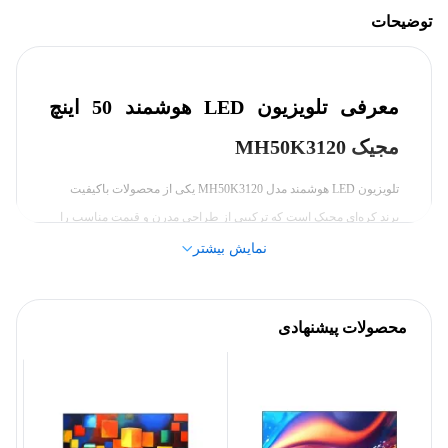
توضیحات
صفحه نمایش
معرفی تلویزیون LED هوشمند 50 اینچ
16:9
نسبت تصویر
مجیک MH50K3120
50 اینچ
سایز
تلویزیون LED هوشمند مدل MH50K3120 یکی از محصولات باکیفیت
برند کره‌ای مجیک است که ترکیبی از طراحی مدرن و قیمت مناسب را
LED
نوع پنل صفحه نمایش
به نمایش می‌گذارد. این تلویزیون با نمایشگر 50 اینچی خود، گزینه‌ای عالی
نمایش بیشتر
برای فضاهای متوسط مانند اتاق نشیمن یا اتاق خواب است. قابلیت نصب
1080x1920 پیکسل
رزولوشن صفحه نمایش
دوگانه به شما این امکان را می‌دهد که آن را به‌صورت رومیزی استفاده
محصولات پیشنهادی
کرده یا به دیوار نصب کنید تا فضای بیشتری در اختیار داشته باشید. برند
مشخصات کلی
مجیک همواره در تولید محصولات خود به ترکیب کیفیت و مقرون‌به‌صرفه
بودن توجه داشته است. اگر قصد
خرید تلویزیون مجیک
را دارید، این مدل با
مجیک (Magic)
برند
طراحی ساده و عملکرد بالا می‌تواند گزینه‌ای جذاب و کاربردی برای شما
باشد. در ادامه، جزئیات بیشتری از ویژگی‌های این تلویزیون را بررسی