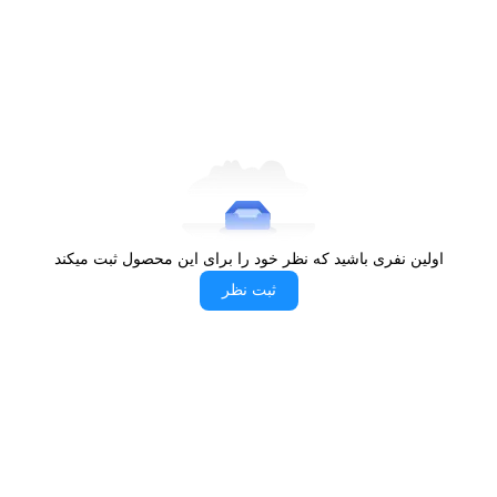
اینترنت.
این امکانات پیشرفته سیستم اندروید باعث می‌شود که تلویزیون مجیک
مدل MH50K3120 به انتخابی مناسب برای خانه شما تبدیل شود. اگر به
دنبال خرید تلویزیون هوشمندی هستید که هم مقرون‌به‌صرفه باشد و هم
امکانات متنوعی داشته باشد، این مدل انتخابی عالی خواهد بود.
صدای با کیفیت
تلویزیون LED هوشمند مجیک مدل MH50K3120 دارای
2 بلندگو
است. توان خروجی این بلندگوها که در پایین
اولین نفری باشید که نظر خود را برای این محصول ثبت میکند
قاب تلویزیون قرار گرفته‌اند، 20 وات است که صدای
ثبت نظر
رسا و با کیفیتی را در اختیار شما قرار می‌دهد. این
بلندگوها دارای قابلیت‌های Standard، Music، Movie،
Clear Voice، Personal هستند.
قابلیت HDR
این تلویزیون از برند مجیک، با پشتیبانی از فناوری HDR10، تصاویری با
کنتراست بالاتر و رنگ‌های دقیق‌تر در هر دو قسمت روشن و تاریک به