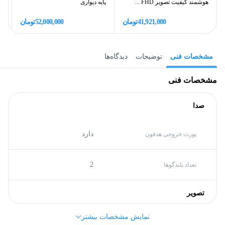
هوشمند کیفیت تصویر FHD ...
پایه دیواری
سی
41,921,000
تومان
52,000,000
تومان
مشخصات فنی
توضیحات
دیدگاه‌ها
مشخصات فنی
صدا
دارد
پورت خروجی هدفون
2
تعداد بلندگوها
تصویر
نمایش مشخصات بیشتر
Full HD
کیفیت تصویر