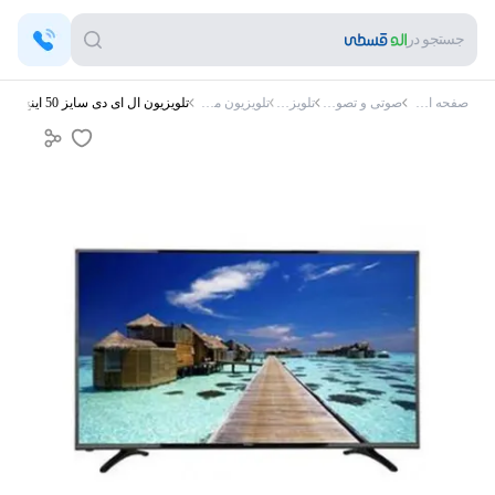
جستجو در
صفحه اصلی
صوتی و تصویری
تلویزیون
تلویزیون مجیک
تلویزیون ال ای دی سایز 50 اینچ مجیک مدل MH50K3120 هوشمند کیفیت تصویر FHD سیستم عامل اندروید