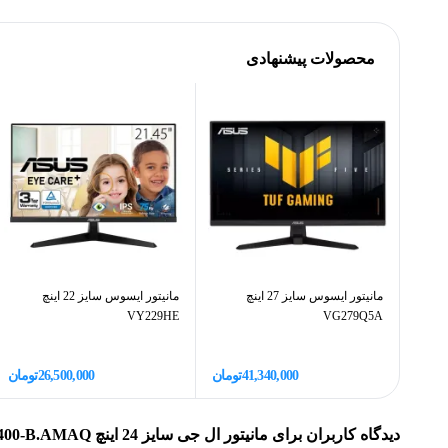
رنگ ک
مشخصات کلی
محصولات پیشنهادی
استفاده در بازی و تصاویر متحرک بسیار کاربردی است.
برند
خرید مانیتور اقساطی
خرید سیستم ک
شما می‌توانید برای
و یا
ارتباطات
پورت ورودی HDMI
بدنه
وزن
مانیتور ایسوس سایز 27 اینچ
مانیتور ایسوس سایز 22 اینچ
VY229HE
VG279Q5A
نوع پنل صفحه نمایش
رنگ
41,340,000
تومان
26,500,000
تومان
سایر مشخصات
دیدگاه کاربران برای
مانیتور ال جی سایز 24 اینچ 24MR400-B.AMAQ