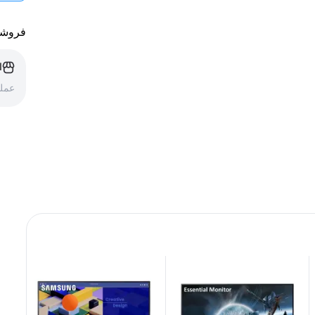
فروشن
ا
عملک