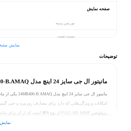
صفحه نمایش
نور پس زمینه
نسبت تصویر
نمایش مشخ
نرخ بروزرسانی تصویر
توضیحات
شدت روشنایی
سایز
مانیتور ال جی سایز 24 اینچ مدل 24MR400-B.AMAQ
نوع پنل صفحه نمایش
مانیتور ال جی سای
زمان پاسخگویی
رزولوشن FULL HD 1080P از نوع
IPS
است که از آن برای نمایش
زاویه دید
نمایش 
دقت صفحه نمایش