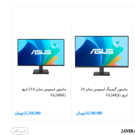
افی برای این رده کاربری برخوردار است. روشنایی 200 کاندلا بر متر‌مربع برای استفاده در محیط داخلی و بسته با نور
متوسط کافی بوده و پوشش مات هم به بهبود عملکرد این بخش کمک می‌کند. همچنین نرخ بروزرسانی 100 هرتز است که برای
ال جی (LG)
امپیوتر اقساطی
سایت الوقسطی
به
مراجعه فرمایید.
1 عدد
4000 گرم
مانیتور گیمینگ ایسوس سایز 24
مانیتور ایسوس سایز 23.8 اینچ
اینچ VA249QG
VA249HG
اینچ 27HF
IPS
مشکی
24,380,000
تومان
22,260,000
تومان
0
دیدگاه