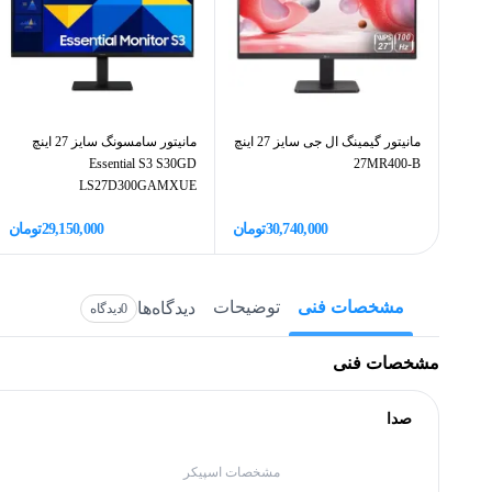
مانیتور گیمینگ ال جی سایز 27 اینچ
مانیتور سامسونگ سایز 27 اینچ
Essential S3 S30GD
27MR400-B
LS27D300GAMXUE
30,740,000
تومان
29,150,000
تومان
مشخصات فنی
توضیحات
دیدگاه‌ها
0
دیدگاه
مشخصات فنی
صدا
مشخصات اسپیکر