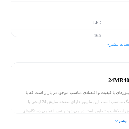
LED
16:9
صات بیشتر
100 هرتز
220 تا 250 نیت
23.8 اینچ
IPS
ز 24 اینچ مدل 24MR400-B.AMAQ یکی از مانیتورهای با کیفیت و اقتصادی مناسب موجود در بازار است که با
(میلی ثانیه): 5
امکانات و ویژگی‌هایی که دارد برای مصارف روزمره و حتی گیمینگ مناسب است. این مانیتور دارای صفحه نمایش 24 اینچی با
 اطلاعات و تصاویر استفاده می‌شود و تقریبا تمامی دستگاه‌های
178/178
پردازشی برای کارکردنهایی خود به مانیتور نیاز دارند. پنل مذکور امکان نمایش 16.7 میلیون رنگ را دارد و به این ترتیب از دقت
بیشتر
1080 × 1920 پیکسل - Full HD