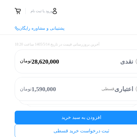
ورود یا ثبت نام
پشتیبانی و مشاوره رایگان
آخرین بروزرسانی قیمت در تاریخ
1405/5/14
ساعت
18:20
نقدی
28,620,000
تومان
با چه روشی میخواهید پرداخت کنید؟
وایب
ازکی وام
تارا
کالانو
بالون
اعتباری
1,590,000
تومان
قسطی
نوپی
دیجی پی
الوپی
فیروزه
افزودن به سبد خرید
ثبت درخواست خرید قسطی