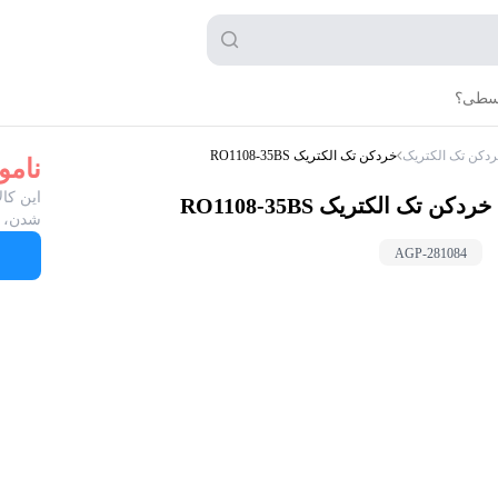
قسطی؟
دکن تک الکتریک
خردکن تک الکتریک RO1108-35BS
نامو
این کال
خردکن تک الکتریک RO1108-35BS
شدن، ب
AGP-
281084