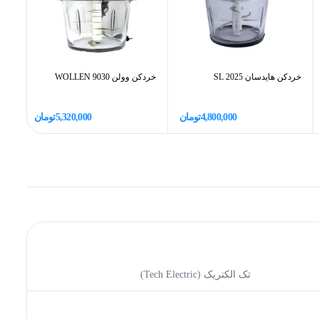
خردکن هایدسان SL 2025
خردکن وولن WOLLEN 9030
خردکن نا
4,800,000
تومان
5,320,000
تومان
تک الکتریک (Tech Electric)