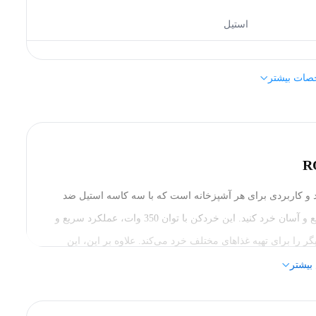
استیل
صات بیشتر
فلز (فولاد)
350 وات
R یکی از محصولات کارآمد و کاربردی برای هر آشپزخانه است که با سه کاسه استیل ضد
زنگ و تیغه‌های مقاوم، به شما کمک می‌کند تا مواد غذایی را سریع و آسان خرد کنید. این خردکن با توان 350 وات، عملکرد سریع و
گر را برای تهیه غذاهای مختلف خرد می‌کند. علاوه بر این، این
 ابزار چندکاره تبدیل کرده و از نیاز به استفاده از وسایل
بیشتر