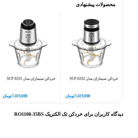
محصولات پیشنهادی
خردکن تک الکتریک مدل RO1108-35BS 
زمان مواد غذایی خود را خرد کنید. کاسه‌های استیل ضد زنگ و تی
وات است که برای خرد کردن انواع مواد غذایی به اندازه کافی
مناسب، آن را به یکی از بهترین گزینه‌ها برای استفاده روزمر
الکتریک مدل RO1108-35BS:
توان مصرفی: 350 وات
خردکن سیماران مدل SCP-6332
خردکن سیماران مدل SCP-6331
جنس تیغه: فلز ضد زنگ
جنس بدنه: استیل
7,419,000
تومان
7,419,000
تومان
تعداد کاسه: 3 کاسه فلزی ضد زنگ
قطعه مخصوص پوست کندن سیر: دارد
دیدگاه کاربران برای
خردکن تک الکتریک RO1108-35BS
نوع خردکن: برقی
طراحی کاربرپسند: دارد