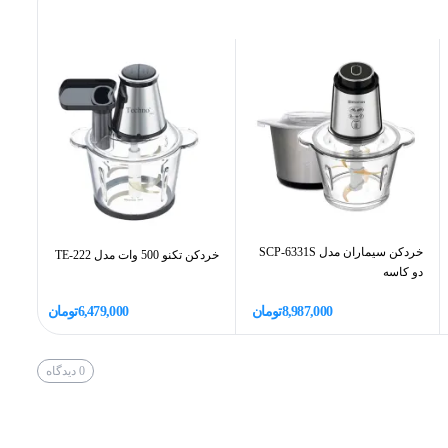
با طراحی کاربرپسند و کیفیت ساخت بالا، به شما این امکان را می‌دهد که در کوتاه‌ترین
غه‌های فلزی این خردکن، به شما کمک می‌کنند تا بدون نگرانی از
خوردگی یا کاهش کیفیت عملکرد، مواد مختلف را خرد کرده و آماده‌سازی غذا را سریع‌تر انجام دهید. این خردکن دارای توان 350
 قدرتمند است. علاوه بر این، شست‌وشوی آسان قطعات و طراحی
ه در آشپزخانه تبدیل کرده است. مشخصات کلیدی خردکن تک
خردکن سیماران مدل SCP-6331S
خردکن تکنو 500 وات مدل TE-222
خردکن نا
دو کاسه
8,987,000
تومان
6,479,000
تومان
0
دیدگاه