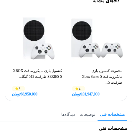
کالاهای مشابه
مجموعه کنسول بازی
کنسول بازی مایکروسافت XBOX
مایکروسافت Xbox Series S
SERIES S ظرفیت 512 گیگا...
16B
ظرفیت 5...
5
4
101,947,000
تومان
88,950,000
تومان
مشخصات فنی
توضیحات
دیدگاه‌ها
مشخصات فنی