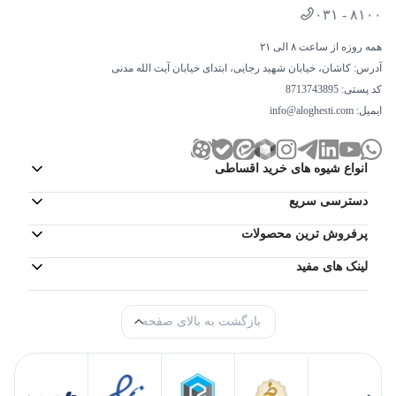
کنترلر Xbox Series S
۰۳۱ - ۸۱۰۰
کنترلر ایکس باکس سری اس از لحاظ طراحی و کارایی، تفاوتی اساسی
همه روزه از ساعت ۸ الی ۲۱
با کنترلر سری ایکس ندارد. مایکروسافت در این مدل، بافت بدنه را بهبود
آدرس: کاشان، خیابان شهید رجایی، ابتدای خیابان آیت الله مدنی
داده و دکمه D-Pad جدیدی را اضافه کرده که عملکرد دقیق‌تری دارد.
کد پستی: 8713743895
همچنین، دکمه Share در مرکز کنترلر تعبیه شده که به کاربران امکان
ایمیل:
info@aloghesti.com
می‌دهد اسکرین‌شات‌ها و ویدیوهای ضبط‌ شده را بدون نیاز به منوی
اضافی، سریع‌تر به اشتراک بگذارند.
انواع شیوه های خرید اقساطی
یکی از ویژگی‌های مهم این کنترلر، فناوری محاسبه تأخیر پویا (Dynamic
دسترسی سریع
Latency Input) است که باعث کاهش فاصله بین فشردن دکمه و اجرای
پرفروش ترین محصولات
فرمان در بازی می‌شود. این قابلیت، هماهنگی بهتری بین دستورات کاربر
و واکنش بازی ایجاد کرده و تجربه‌ای روان‌تر ارائه می‌دهد. علاوه بر این،
لینک های مفید
کنترلر از بلوتوث و ارتباط بی‌سیم اختصاصی Xbox پشتیبانی می‌کند و
امکان اتصال به دستگاه‌هایی مانند کامپیوتر، گوشی‌های هوشمند و ایکس
بازگشت به بالای صفحه
باکس وان را نیز دارد.
مایکروسافت همچنان از باتری‌های قلمی برای این کنترلر استفاده
می‌کند، اما کاربران می‌توانند از باتری‌های قابل‌شارژ و پک‌های شارژ