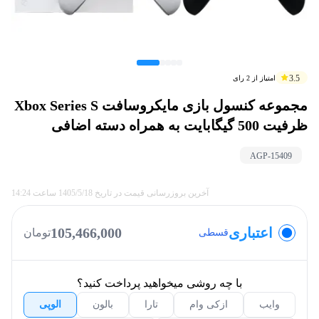
3.5
امتیاز از
2
رای
مجموعه کنسول بازی مایکروسافت Xbox Series S
ظرفیت 500 گیگابایت به همراه دسته اضافی
AGP-
15409
آخرین بروزرسانی قیمت در تاریخ
1405/5/18
ساعت
14:24
اعتباری
105,466,000
تومان
قسطی
با چه روشی میخواهید پرداخت کنید؟
وایب
ازکی وام
تارا
بالون
الوپی