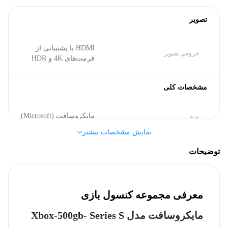
تصویر
HDMI با پشتیبانی از
خروجی تصویر
فرمت‌های 4K و HDR
مشخصات کلی
مایکروسافت (Microsoft)
برند
نمایش مشخصات بیشتر
پردازنده
توضیحات
8 هسته
تعداد هسته
معرفی مجموعه کنسول بازی
حافظه رم
مایکروسافت مدل Xbox-500gb- Series S