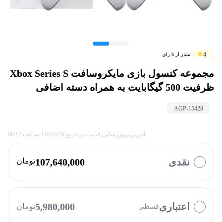
4
امتیاز از
6
رای
مجموعه کنسول بازی مایکروسافت Xbox Series S
ظرفیت 500 گیگابایت به همراه دسته اضافی
AGP-
15428
آخرین بروزرسانی قیمت در تاریخ
1405/5/16
ساعت
06:12
نقدی
107,640,000
تومان
با چه روشی میخواهید پرداخت کنید؟
وایب
ازکی وام
تارا
بالون
الوپی
اعتباری
5,980,000
تومان
قسطی
فیروزه