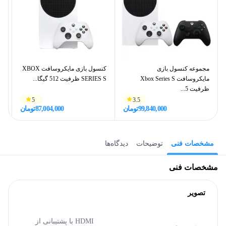
مجموعه کنسول بازی
کنسول بازی مایکروسافت XBOX
مایکروسافت Xbox Series S
SERIES S ظرفیت 512 گیگا...
Slim ریج
ظرفیت 5...
5
3.5
99,840,000
تومان
87,004,000
تومان
مشخصات فنی
توضیحات
دیدگاه‌ها
مشخصات فنی
تصویر
HDMI با پشتیبانی از