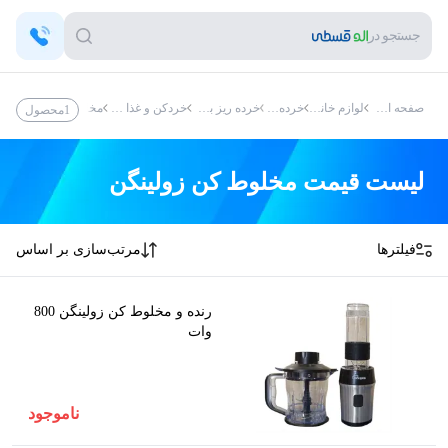
جستجو در
صفحه اصلی
لوازم خانگی
خرده ریز
خرده ریز برقی
خردکن و غذا ساز
مخلوط کن
مخلوط کن 
1
محصول
لیست قیمت
مخلوط کن زولینگن
فیلترها
مرتب‌سازی بر اساس
رنده و مخلوط کن زولینگن 800
وات
ناموجود